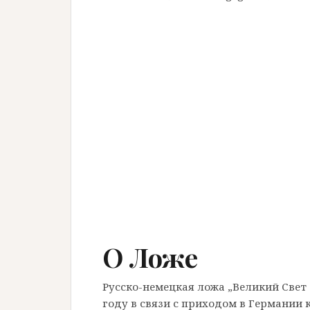
О Ложе
Русско-немецкая ложа „Великий Свет 
году в связи с приходом в Германии 