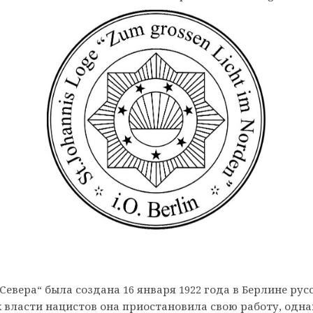
Севера“ была создана 16 января 1922 года в Берлине ру
к власти нацистов она приостановила свою работу, одна