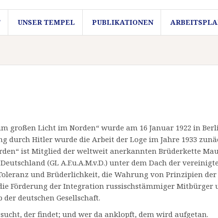
T
UNSER TEMPEL
PUBLIKATIONEN
ARBEITSPLA
um großen Licht im Norden“ wurde am 16 Januar 1922 in Berl
 durch Hitler wurde die Arbeit der Loge im Jahre 1933 zunäc
n“ ist Mitglied der weltweit anerkannten Brüderkette Maur
tschland (GL A.F.u.A.M.v.D.) unter dem Dach der vereinigte
Toleranz und Brüderlichkeit, die Wahrung von Prinzipien der
die Förderung der Integration russischstämmiger Mitbürger
 der deutschen Gesellschaft.
sucht, der findet; und wer da anklopft, dem wird aufgetan.