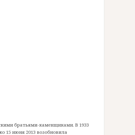
сскими братьями-каменщиками. В 1933
ко 15 июня 2013 возобновила